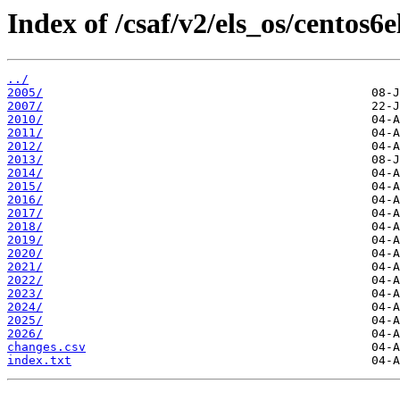
Index of /csaf/v2/els_os/centos6e
../
2005/
2007/
2010/
2011/
2012/
2013/
2014/
2015/
2016/
2017/
2018/
2019/
2020/
2021/
2022/
2023/
2024/
2025/
2026/
changes.csv
index.txt